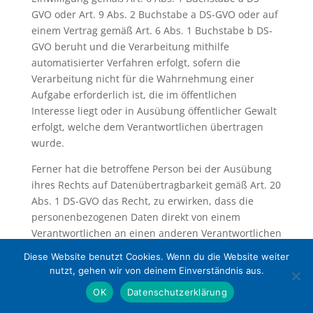
GVO oder Art. 9 Abs. 2 Buchstabe a DS-GVO oder auf
einem Vertrag gemäß Art. 6 Abs. 1 Buchstabe b DS-
GVO beruht und die Verarbeitung mithilfe
automatisierter Verfahren erfolgt, sofern die
Verarbeitung nicht für die Wahrnehmung einer
Aufgabe erforderlich ist, die im öffentlichen
Interesse liegt oder in Ausübung öffentlicher Gewalt
erfolgt, welche dem Verantwortlichen übertragen
wurde.
Ferner hat die betroffene Person bei der Ausübung
ihres Rechts auf Datenübertragbarkeit gemäß Art. 20
Abs. 1 DS-GVO das Recht, zu erwirken, dass die
personenbezogenen Daten direkt von einem
Verantwortlichen an einen anderen Verantwortlichen
übermittelt werden, soweit dies technisch machbar
Diese Website benutzt Cookies. Wenn du die Website weiter
ist und sofern hiervon nicht die Rechte und
nutzt, gehen wir von deinem Einverständnis aus.
Freiheiten anderer Personen beeinträchtigt werden.
OK
Datenschutzerklärung
Zur Geltendmachung des Rechts auf